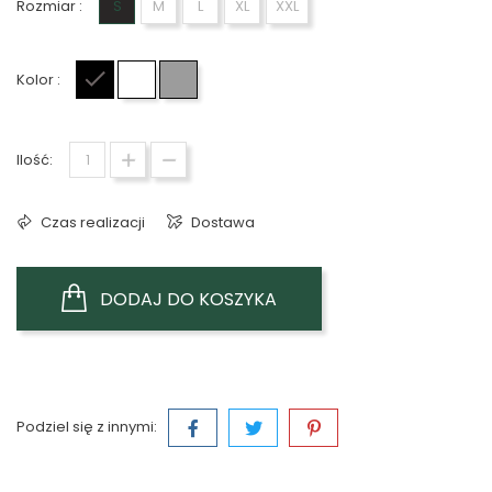
Rozmiar :
S
M
L
XL
XXL
Kolor :
Czarny
Biały
Szary
Ilość:
Czas realizacji
Dostawa
DODAJ DO KOSZYKA
Podziel się z innymi: