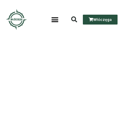
Włóczęga