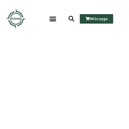
Włóczęga