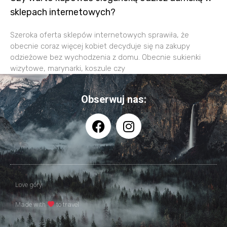
sklepach internetowych?
Szeroka oferta sklepów internetowych sprawiła, że
obecnie coraz więcej kobiet decyduje się na zakupy
odzieżowe bez wychodzenia z domu. Obecnie sukienki
wizytowe, marynarki, koszule czy
Obserwuj nas:
Love góry
Made with
to travel