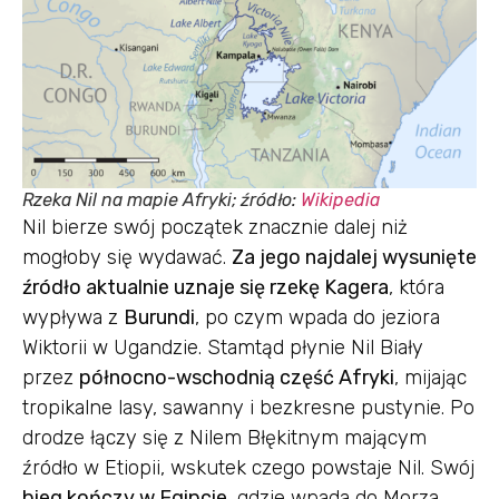
Rzeka Nil na mapie Afryki; źródło:
Wikipedia
Nil bierze swój początek znacznie dalej niż
mogłoby się wydawać.
Za jego najdalej wysunięte
źródło aktualnie uznaje się rzekę Kagera
, która
wypływa z
Burundi
, po czym wpada do jeziora
Wiktorii w Ugandzie. Stamtąd płynie Nil Biały
przez
północno-wschodnią część Afryki
, mijając
tropikalne lasy, sawanny i bezkresne pustynie. Po
drodze łączy się z Nilem Błękitnym mającym
źródło w Etiopii, wskutek czego powstaje Nil. Swój
bieg kończy w Egipcie
, gdzie wpada do Morza