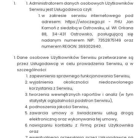
Administratorem danych osobowych Użytkowników
Serwisu jest
Usługodawca
czyli:
w zakresie serwisu internetowego pod
adresem: https://wloczega.pl - FHU Jan
Kamoń z siedzibą w Ostrowsku, ul. Wł. Orkana
88, 34-431 Ostrowsko, posługującą się
nadanym numerem NIP: 7352875149 oraz
numerem REGON: 369302940.
Dane osobowe Użytkowników Serwisu przetwarzane są
przez Usługodawcę w celu prowadzenia Serwisu, a w
szczególności:
zapewnienia sprawnego funkcjonowania Serwisu,
wyjaśnienia okoliczności niedozwolonego
korzystania z Serwisu,
tworzenia wewnętrznych raportów i analiz (w tym
statystyk oglądalności podstron Serwisu),
podnoszenia jakości Serwisu,
zawarcia umowy o świadczeniu usług drogą
elektroniczną oraz wykonywania tej umowy,
nawiązaniu kontaktu z
Firmą
przez Użytkownika
oraz
ewentualnego przesyłania przez Usługodawcę na