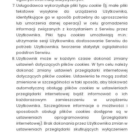
Usługodawca wykorzystuje pliki typu
cookie
(tj. małe pliki
tekstowe wysyłane do urządzenia Użytkownika,
identyfikujące go w sposób potrzebny do uproszczenia
lub umorzenia danej operacji) w celu gromadzenia
informacji związanych z korzystaniem z Serwisu przez
Użytkownika. Pliki typu
cookies
umożliwiają m.in.:
utrzymanie sesji Użytkownika; dostosowanie Serwisu do
potrzeb Użytkownika; tworzenie statystyk oglądalności
podstron Serwisu.
Użytkownik może w każdym czasie dokonać zmiany
ustawień dotyczących plików
cookies
. W tym celu należy
dokonać zmiany ustawień przeglądarki internetowej
dotyczących plików
cookies
. Ustawienia te mogą zostać
zmienione w szczególności w taki sposób, aby blokować
automatyczną obsługę plików
cookies
w ustawieniach
przeglądarki internetowej bądź informować o ich
każdorazowym zamieszczeniu w urządzeniu
Użytkownika. Szczegółowe informacje o możliwości i
sposobach obsługi plików
cookies
dostępne są w
ustawieniach oprogramowania (przeglądarki
internetowej).
Brak dokonania przez Użytkownika zmian w
ustawieniach przeglądarki skutkujących wyłączeniem