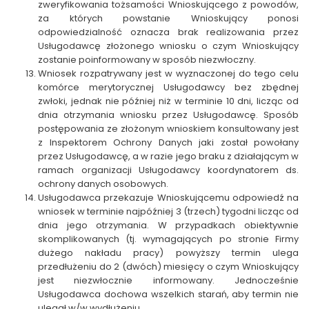
zweryfikowania tożsamości Wnioskującego z powodów,
za których powstanie Wnioskujący ponosi
odpowiedzialność oznacza brak realizowania przez
Usługodawcę złożonego wniosku o czym Wnioskujący
zostanie poinformowany w sposób niezwłoczny.
Wniosek rozpatrywany jest w wyznaczonej do tego celu
komórce merytorycznej Usługodawcy bez zbędnej
zwłoki, jednak nie później niż w terminie 10 dni, licząc od
dnia otrzymania wniosku przez Usługodawcę. Sposób
postępowania ze złożonym wnioskiem konsultowany jest
z Inspektorem Ochrony Danych jaki został powołany
przez Usługodawcę, a w razie jego braku z działającym w
ramach organizacji Usługodawcy koordynatorem ds.
ochrony danych osobowych.
Usługodawca przekazuje Wnioskującemu odpowiedź na
wniosek w terminie najpóźniej 3 (trzech) tygodni licząc od
dnia jego otrzymania. W przypadkach obiektywnie
skomplikowanych (tj. wymagających po stronie Firmy
dużego nakładu pracy) powyższy termin ulega
przedłużeniu do 2 (dwóch) miesięcy o czym Wnioskujący
jest niezwłocznie informowany. Jednocześnie
Usługodawca dochowa wszelkich starań, aby termin nie
ulegał w/w wydłużeniu.