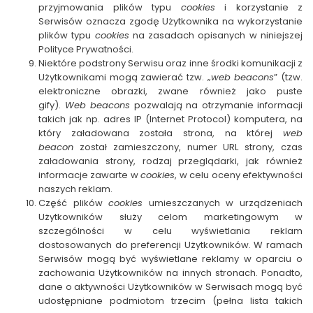
przyjmowania plików typu
cookies
i korzystanie z
Serwisów oznacza zgodę Użytkownika na wykorzystanie
plików typu
cookies
na zasadach opisanych w niniejszej
Polityce Prywatności.
Niektóre podstrony Serwisu oraz inne środki komunikacji z
Użytkownikami mogą zawierać tzw. „
web beacons
” (tzw.
elektroniczne obrazki, zwane również jako puste
gify).
Web beacons
pozwalają na otrzymanie informacji
takich jak np. adres IP (Internet Protocol) komputera, na
który załadowana została strona, na której
web
beacon
został zamieszczony, numer URL strony, czas
załadowania strony, rodzaj przeglądarki, jak również
informacje zawarte w
cookies
, w celu oceny efektywności
naszych reklam.
Część plików
cookies
umieszczanych w urządzeniach
Użytkowników służy celom marketingowym w
szczególności w celu wyświetlania reklam
dostosowanych do preferencji Użytkowników. W ramach
Serwisów mogą być wyświetlane reklamy w oparciu o
zachowania Użytkowników na innych stronach. Ponadto,
dane o aktywności Użytkowników w Serwisach mogą być
udostępniane podmiotom trzecim (pełna lista takich