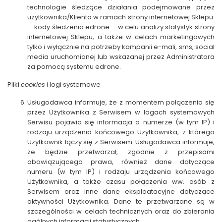
technologie śledzące działania podejmowane przez
użytkownika/Klienta w ramach strony internetowej Sklepu:
​ - kody śledzenia edrone – w celu analizy statystyk strony
internetowej Sklepu, a także w celach marketingowych
tylko i wyłącznie na potrzeby kampanii e-mali, sms, social
media uruchomionej lub wskazanej przez Administratora
za pomocą systemu edrone.
Pliki
cookies
i logi systemowe
Usługodawca informuje, że z momentem połączenia się
przez Użytkownika z Serwisem w logach systemowych
Serwisu pojawia się informacja o numerze (w tym IP) i
rodzaju urządzenia końcowego Użytkownika, z którego
Użytkownik łączy się z Serwisem. Usługodawca informuje,
że będzie przetwarzał, zgodnie z przepisami
obowiązującego prawa, również dane dotyczące
numeru (w tym IP) i rodzaju urządzenia końcowego
Użytkownika, a także czasu połączenia ww. osób z
Serwisem oraz inne dane eksploatacyjne dotyczące
aktywności Użytkownika. Dane te przetwarzane są w
szczególności w celach technicznych oraz do zbierania
ogólnych informacji statystycznych.