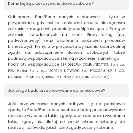
Komu będą przekazywane dane osobowe?
Odbiorcami Pani/Pana danych osobowych – tylko w
przypadkach, gdy jest to konieczne oraz w niezbędnym
zakresie - mogą być podmioty współpracujące z Firmą w
zakresie świadczonych na rzecz Firmy usług (np.
podwykonawcy) oraz wspierania bieżących procesów
biznesowych Firmy, a w przypadku wyrażenia dobrowolnej
zgody na udostępnienie danych osobowych także
podmioty współpracujące z Firmą w zakresie marketingu.
Podmioty współpracujące
(BRIDGE2FUN COMMUNICATION Sp. z o.o.,
PRN Polska Sp. z o.o., SCREEN NETWORK S.A., PROGRAM SP. Z O.O.,
NAEKRANIE.PL SP. Z O.O., BRIDGE 2 FUN SP. Z O.O., 4FUN TV SP. Z O.O.)
Jak długo będą przechowywane dane osobowe?
Jeśli przetwarzanie danych odbywa się na podstawie
zgody, to Pana/Pani dane osobowe będą przechowywane
do czasu wycofania takiej zgody, a w razie braku wycofania
takiej zgody nie dłużej niż przez okres niezbędny do
realizacji celów dla jakich takie zgody zostały zebrane.