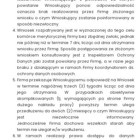
powstanie Wnioskujący ponosi odpowiedzialność
oznacza brak realizowania przez Firmę złożonego
wniosku o czym Wnioskujący zostanie poinformowany w
sposób niezwłoczny.
Wniosek rozpatrywany jest w wyznaczonej do tego celu
komórce merytorycznej Firmy bez zbędnej zwłoki, jednak
nie później niż w terminie 7 dni, licząc od dnia otrzymania
wniosku przez Firmę. Sposób postępowania ze złożonym
wnioskiem konsultowany jest z Inspektorem Ochrony
Danych jaki został powołany przez Firmę, a w razie jego
braku z działającym w ramach Firmy koordynatorem ds.
ochrony danych osobowych.
Firma przekazuje Wnioskującemu odpowiedź na Wniosek
w terminie najpóźniej trzech (3) tygodni licząc od dnia
jego otrzymania. W przypadkach obiektywnie
skomplikowanych (tj. wymagających po stronie Firmy
dużego nakładu pracy) powyższy termin ulega
przedłużeniu do dwóch (2) miesięcy o czym Wnioskujący
jest niezwłocznie informowany.
Jednocześnie
Firma
dochowa wszelkich starań aby
termin nie ulegał w/w wydłużeniu.
W ramach realizacji prawa dostępu do danych