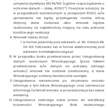
uchylenia dyrektywy 95/46/WE (ogólne rozporządzenie o
ochronie danych – dalej „
RODO
”). Powyższe oznacza, że
w przypadkach wymienionych w przepisach RODO w/w
uprawnienia nie będą przysługiwały osobie, której
dotyczą dane osobowe albo wniosek będzie
realizowany za odpłatnością mającą na celu pokrycie
kosztów jego realizacji.
Wniosek należy złożyć:
w formie pisemnej pod adresem: ul. Wł. Orkana 88,
34-431 Ostrowsko lub w formie elektronicznej pod
adresem:
kontakt@wloczega.pl
.
W przypadku braku przetwarzania przez Usługodawcę
danych osobowych Wnioskującego (poza faktem
przetwarzania w/w danych na potrzeby samego
wniosku) wniosek nie zostanie zrealizowany, a dane
Wnioskującego zostaną niezwłocznie usunięte.
Usługodawca niezwłocznie po otrzymaniu wniosku
informuje o tym fakcie Wnioskującego oraz zamieszcza
informację na temat wniosku w prowadzonej przez siebie
ewidencji.
Usługodawca zastrzega sobie prawo do weryfikacji
tożsamości Wnioskującego. Brak skutecznego