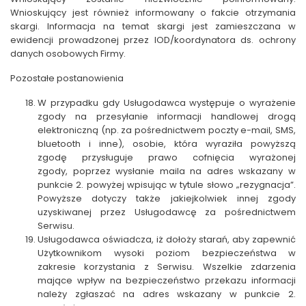
Wnioskujący jest również informowany o fakcie otrzymania
skargi. Informacja na temat skargi jest zamieszczana w
ewidencji prowadzonej przez IOD/koordynatora ds. ochrony
danych osobowych Firmy.
Pozostałe postanowienia
W przypadku gdy Usługodawca występuje o wyrażenie
zgody na przesyłanie informacji handlowej drogą
elektroniczną (np. za pośrednictwem poczty e-mail, SMS,
bluetooth i inne), osobie, która wyraziła powyższą
zgodę
przysługuje prawo cofnięcia wyrażonej
zgody,
poprzez wysłanie maila na adres wskazany w
punkcie 2. powyżej wpisując w tytule słowo
„rezygnacja”
.
Powyższe dotyczy także jakiejkolwiek innej zgody
uzyskiwanej przez Usługodawcę za pośrednictwem
Serwisu.
Usługodawca oświadcza, iż dołoży starań, aby zapewnić
Użytkownikom wysoki poziom bezpieczeństwa w
zakresie korzystania z Serwisu. Wszelkie zdarzenia
mające wpływ na bezpieczeństwo przekazu informacji
należy zgłaszać na adres wskazany w punkcie 2.