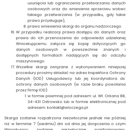
usunięcia lub ograniczenia przetwarzania danych
osobowych oraz do wniesienia sprzeciwu wobec
takiego przetwarzania (w przypadku, gdy takie
prawo przysługuje),
prawo wniesienia skargi do organu nadzorczego.
W przypadku realizacji prawa dostępu do danych oraz
prawa do ich przenoszenia do odpowiedzi udzielanej
Wnioskującemu załącza się kopię dotyczących go
danych osobowych w powszechnie znanych i
dostępnych formatach nadających się do odczytu
maszynowego.
Wszelkie skargi związane z wykonywaniem niniejszej
procedury prosimy składać na adres Inspektora Ochrony
Danych (IOD) Usługodawcy lub jej koordynatora ds.
ochrony danych osobowych (w razie braku powołania
przez Firmę IOD):
w formie pisemnej pod adresem: ul. Wł. Orkana 88,
34-431 Ostrowsko lub w formie elektronicznej pod
adresem:
kontakt@wloczega.pl
.
Skarga zostanie rozpatrzona niezwłocznie jednak nie później
niż w terminie 7 (siedmiu) dni od dnia jej doręczenia o czym
Wnioskujący zostanie niezwłocznie poinformowany.