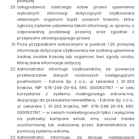
powyżej.
Usługodawca zastrzega sobie prawo ujawnienia
wybranych informacji dotyczących Użytkownika
właściwym organom bądź osobom trzecim, które
zgłoszą żądanie udzielenia takich informacji, w oparciu o
odpowiednią podstawę prawną oraz zgodnie z
przepisami obowiązującego prawa.
Poza przypadkami wskazanymi w punkcie 1.20. powyżej
informacje dotyczące Użytkownika nie zostaną ujawnione
żadnej osobie trzeciej lub organowi, bez zgody osoby,
której dane informacje dotyczą.
Administrator informuje Użytkowników, że powierza
przetwarzanie danych osobowych następującym
podmiotom: - Edrone Sp. z o.o., ul. Lekarska 1, 31-203
Kraków, NIP: 676-248-20-64, KRS: 0000537197 – w celu
korzystania z systemu mailingowego edrone.me,
służącego do przesyłania newslettera, - Edrone Sp. z o.o.,
ul. Lekarska 1, 31-203 Kraków, NIP: 676-248-20-64, KRS:
0000537197: – w celach marketingowych tylko i wyłącznie
na potrzeby kampanii emali, sms, social media
uruchomionej lub wskazanej przez Administratora za
pomocą systemu edrone,
Administrator informuje, że stosuje następujące