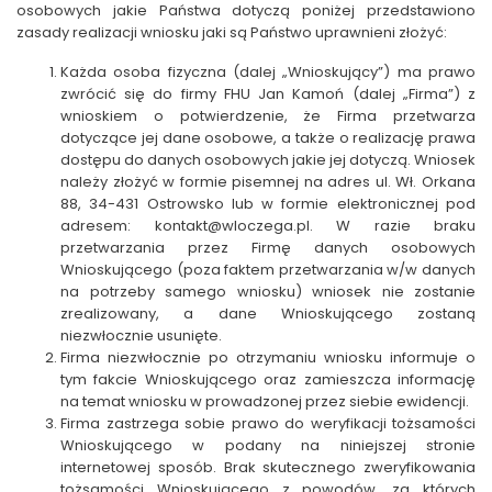
osobowych jakie Państwa dotyczą poniżej przedstawiono
zasady realizacji wniosku jaki są Państwo uprawnieni złożyć:
Każda osoba fizyczna (dalej
„Wnioskujący”
) ma prawo
zwrócić się do firmy FHU Jan Kamoń (dalej
„Firma”
) z
wnioskiem o potwierdzenie, że Firma przetwarza
dotyczące jej dane osobowe, a także o realizację prawa
dostępu do danych osobowych jakie jej dotyczą. Wniosek
należy złożyć w formie pisemnej na adres ul. Wł. Orkana
88, 34-431 Ostrowsko lub w formie elektronicznej pod
adresem:
kontakt@wloczega.pl
.
W razie braku
przetwarzania przez Firmę danych osobowych
Wnioskującego (poza faktem przetwarzania w/w danych
na potrzeby samego wniosku) wniosek nie zostanie
zrealizowany, a dane Wnioskującego zostaną
niezwłocznie usunięte.
Firma niezwłocznie po otrzymaniu wniosku informuje o
tym fakcie Wnioskującego oraz zamieszcza informację
na temat wniosku w prowadzonej przez siebie ewidencji.
Firma zastrzega sobie prawo do weryfikacji tożsamości
Wnioskującego
w podany na niniejszej stronie
internetowej sposób
. Brak skutecznego zweryfikowania
tożsamości Wnioskującego z powodów, za których