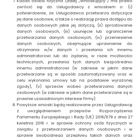
Każda osoba fizyczna (dalej „
Wnioskujący
”) ma prawo
zwrócić się do Usługodawcy z wnioskiem o: (i)
potwierdzenie, że Usługodawca przetwarza dotyczące
jej dane osobowe, a także o realizację prawa dostępu do
danych osobowych jakie jej dotyczą, (ii) sprostowanie
danych osobowych, (iii) usunięcie lub ograniczenie
przetwarzania danych osobowych, (iv) przeniesienie
danych osobowych, obejmujące uprawnienie do
otrzymania w/w danych i przesłania ich innemu
administratorowi lub do żądania, w razie możliwości
technicznych, przesłania tych danych bezpośrednio
innemu administratorowi (w zakresie w jakim dane
przetwarzane są w sposób zautomatyzowany oraz w
celu wykonania umowy lub na podstawie wyrażonej
zgody), (v) sprzeciw wobec przetwarzania danych
osobowych (w zakresie w jakim dane przetwarzane są w
prawnie uzasadnionym interesie Firmy).
Powyższe wnioski będą realizowane przez Usługodawcę
z uwzględnieniem przepisów Rozporządzenia
Parlamentu Europejskiego i Rady (UE) 2016/679 z dnia 27
kwietnia 2016 r. w sprawie ochrony osób fizycznych w
związku z przetwarzaniem danych osobowych i w
sprawie swobodnego przepływu takich danych oraz