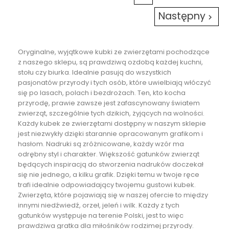
Następny

Oryginalne, wyjątkowe kubki ze zwierzętami pochodzące
z naszego sklepu, są prawdziwą ozdobą każdej kuchni,
stołu czy biurka. Idealnie pasują do wszystkich
pasjonatów przyrody i tych osób, które uwielbiają włóczyć
się po lasach, polach i bezdrożach. Ten, kto kocha
przyrodę, prawie zawsze jest zafascynowany światem
zwierząt, szczególnie tych dzikich, żyjących na wolności.
Każdy kubek ze zwierzętami dostępny w naszym sklepie
jest niezwykły dzięki starannie opracowanym grafikom i
hasłom. Nadruki są zróżnicowane, każdy wzór ma
odrębny styl i charakter. Większość gatunków zwierząt
będących inspiracją do stworzenia nadruków doczekał
się nie jednego, a kilku grafik. Dzięki temu w twoje ręce
trafi idealnie odpowiadający twojemu gustowi kubek.
Zwierzęta, które pojawiają się w naszej ofercie to między
innymi niedźwiedź, orzeł, jeleń i wilk. Każdy z tych
gatunków występuje na terenie Polski, jest to więc
prawdziwa gratka dla miłośników rodzimej przyrody.