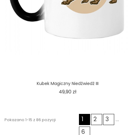
Kubek Magiczny Niedźwiedź III
Cena
49,90 zł
1
2
3
…
Pokazano 1-15 z 86 pozycji
6