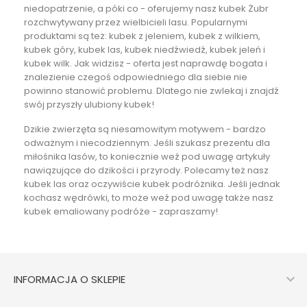
niedopatrzenie, a póki co - oferujemy nasz kubek Żubr
rozchwytywany przez wielbicieli lasu. Popularnymi
produktami są też: kubek z jeleniem, kubek z wilkiem,
kubek góry
,
kubek las
, kubek niedźwiedź, kubek jeleń i
kubek wilk. Jak widzisz - oferta jest naprawdę bogata i
znalezienie czegoś odpowiedniego dla siebie nie
powinno stanowić problemu. Dlatego nie zwlekaj i znajdź
swój przyszły ulubiony kubek!
Dzikie zwierzęta są niesamowitym motywem - bardzo
odważnym i niecodziennym. Jeśli szukasz
prezentu dla
miłośnika lasów
, to koniecznie weź pod uwagę artykuły
nawiązujące do dzikości i przyrody. Polecamy też nasz
kubek las
oraz oczywiście
kubek podróżnika
. Jeśli jednak
kochasz wędrówki, to może weź pod uwagę także nasz
kubek emaliowany podróże
- zapraszamy!

INFORMACJA O SKLEPIE