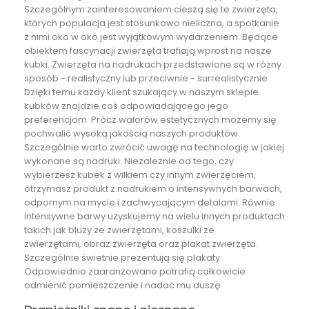
Szczególnym zainteresowaniem cieszą się te zwierzęta,
których populacja jest stosunkowo nieliczna, a spotkanie
z nimi oko w oko jest wyjątkowym wydarzeniem. Będące
obiektem fascynacji zwierzęta trafiają wprost na nasze
kubki. Zwierzęta na nadrukach przedstawione są w różny
sposób - realistyczny lub przeciwnie - surrealistycznie.
Dzięki temu każdy klient szukający w naszym sklepie
kubków znajdzie coś odpowiadającego jego
preferencjom. Prócz walorów estetycznych możemy się
pochwalić wysoką jakością naszych produktów.
Szczególnie warto zwrócić uwagę na technologię w jakiej
wykonane są nadruki. Niezależnie od tego, czy
wybierzesz kubek z wilkiem czy innym zwierzęciem,
otrzymasz produkt z nadrukiem o intensywnych barwach,
odpornym na mycie i zachwycającym detalami. Równie
intensywne barwy uzyskujemy na wielu innych produktach
takich jak
bluzy ze zwierzętami
,
koszulki ze
zwierzętami
,
obraz zwierzęta
oraz
plakat zwierzęta
.
Szczególnie świetnie prezentują się plakaty.
Odpowiednio zaaranżowane potrafią całkowicie
odmienić pomieszczenie i nadać mu duszę.