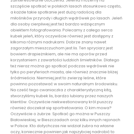
zainteresowanie otoczenia. Jelenia możemy na
szczęście spotkać w polskich lasach stosunkowo często,
a każde takie spotkanie jest dużą radością dla
miłośników przyrody i długich wędrówek po lasach. Jeleń
dla osoby cierpliwej jest też bardzo wdzięcznym
obiektem fotografowania. Polecamy z całego serca
kubek jeleń
, który oczywiście również jest dostępny z
kilkoma różnymi nadrukami. Dobrze znany nawet
zagorzałym mieszczuchom jest lis. Ten spryciarz jest
bowiem drapieżnikiem, ale nie ma oporów przed
korzystaniem z zawartości ludzkich śmietników. Dlatego
też nieraz można go spotkać podczas wędrówek nie
tylko po peryferiach miasta, ale również znacznie bliżej
śródmieścia. Niemniej jest to zwierzę leśne, które
powinno pozostawać w swoim naturalnym środowisku.
Na cześć tego cwaniaczka z charakterystyczną kitą,
stworzyliśmy
kubek lis
, bardzo lubiany przez naszych
klientów. Oczywiście niekwestionowany król puszczy
również doczekał się sportretowania. O kim mowa?
Oczywiście o żubrze. Spotkać go można w Puszczy
Białowieskiej, w Bieszczadach oraz kilku innych rejonach
w Polsce. Kto dotychczas nie widział żubra na własne
oczy, koniecznie powinien jak najszybciej nadrobić to