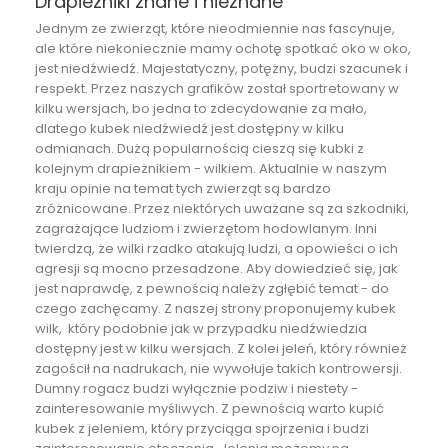
Drapieżniki znane i nieznane
Jednym ze zwierząt, które nieodmiennie nas fascynuje,
ale które niekoniecznie mamy ochotę spotkać oko w oko,
jest niedźwiedź. Majestatyczny, potężny, budzi szacunek i
respekt. Przez naszych grafików został sportretowany w
kilku wersjach, bo jedna to zdecydowanie za mało,
dlatego
kubek niedźwiedź
jest dostępny w kilku
odmianach. Dużą popularnością cieszą się kubki z
kolejnym drapieżnikiem - wilkiem. Aktualnie w naszym
kraju opinie na temat tych zwierząt są bardzo
zróżnicowane. Przez niektórych uważane są za szkodniki,
zagrażające ludziom i zwierzętom hodowlanym. Inni
twierdzą, że wilki rzadko atakują ludzi, a opowieści o ich
agresji są mocno przesadzone. Aby dowiedzieć się, jak
jest naprawdę, z pewnością należy zgłębić temat - do
czego zachęcamy. Z naszej strony proponujemy
kubek
wilk
, który podobnie jak w przypadku niedźwiedzia
dostępny jest w kilku wersjach. Z kolei jeleń, który również
zagościł na nadrukach, nie wywołuje takich kontrowersji.
Dumny rogacz budzi wyłącznie podziw i niestety -
zainteresowanie myśliwych. Z pewnością warto kupić
kubek z jeleniem, który przyciąga spojrzenia i budzi