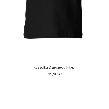
Koszulka Dziecięca Hike...
Cena
59,90 zł
1
2
3
…
46