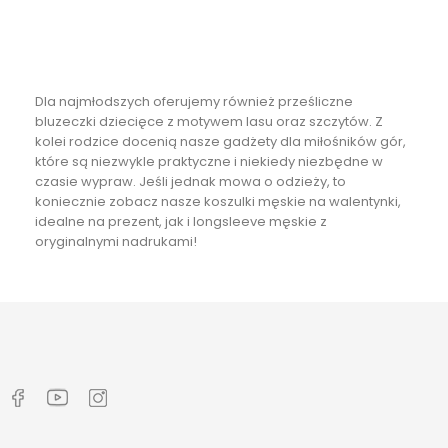
Następny

Dla najmłodszych oferujemy również prześliczne
bluzeczki dziecięce
z
motywem lasu
oraz szczytów. Z
kolei rodzice docenią nasze
gadżety dla miłośników gór
,
które są niezwykle praktyczne i niekiedy niezbędne w
czasie wypraw. Jeśli jednak mowa o odzieży, to
koniecznie zobacz nasze
koszulki męskie na walentynki
,
idealne na prezent, jak i
longsleeve męskie
z
oryginalnymi nadrukami!
