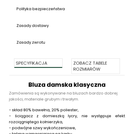
Polityka bezpieczeństwa
Zasady dostawy
Zasady zwrotu
SPECYFIKACJA
ZOBACZ TABELE
ROZMIARÓW
Bluza damska klasyczna
Zamówienia są wykonywane na bluzach bardzo dobrej
jakości, materiale grubym i trwałym.
- skład 80% bawełna, 20% poliester,
- ściągacz z domieszką lycry, nie występuje efekt
rozciągniętego kołnierzyka,
- podwójne szwy wykończeniowe,
- taśma wzmacniająca na karku,