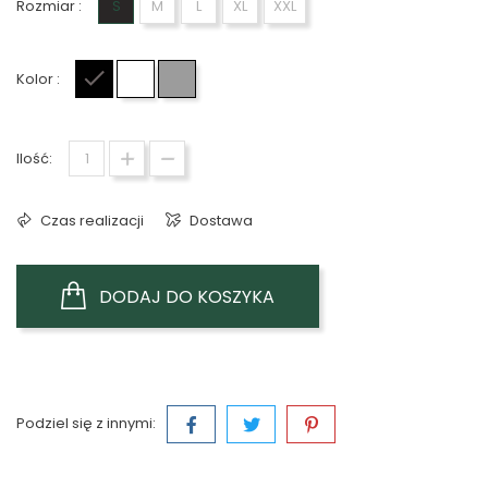
Rozmiar :
S
M
L
XL
XXL
Kolor :
Czarny
Biały
Szary
Ilość:
Czas realizacji
Dostawa
DODAJ DO KOSZYKA
Podziel się z innymi: