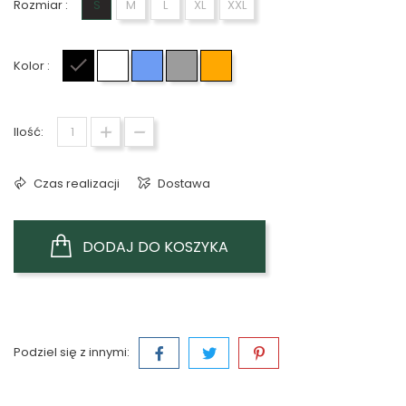
Rozmiar :
S
M
L
XL
XXL
Kolor :
Czarny
Biały
Niebieski
Szary
Pomarańczowy
Ilość:
Czas realizacji
Dostawa
DODAJ DO KOSZYKA
Podziel się z innymi: