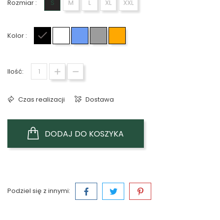
Rozmiar :
S
M
L
XL
XXL
Kolor :
Czarny
Biały
Niebieski
Szary
Pomarańczowy
Ilość:
Czas realizacji
Dostawa
DODAJ DO KOSZYKA
Podziel się z innymi: