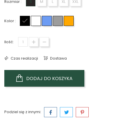
Rozmiar :
S
M
L
XL
XXL
Kolor :
Czarny
Biały
Niebieski
Szary
Pomarańczowy
Ilość:
Czas realizacji
Dostawa
DODAJ DO KOSZYKA
Podziel się z innymi: