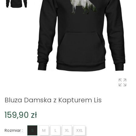
Bluza Damska z Kapturem Lis
159,90 zł
Rozmiar :
S
M
L
XL
XXL