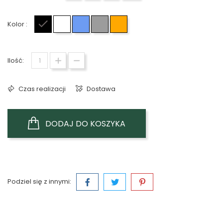
Kolor :
Czarny
Biały
Niebieski
Szary
Pomarańczowy
Ilość:
Czas realizacji
Dostawa
DODAJ DO KOSZYKA
Podziel się z innymi: