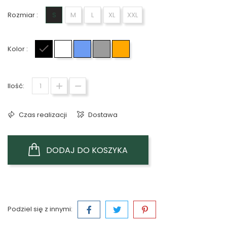
Rozmiar :
S
M
L
XL
XXL
Kolor :
Czarny
Biały
Niebieski
Szary
Pomarańczowy
Ilość:
Czas realizacji
Dostawa
DODAJ DO KOSZYKA
Podziel się z innymi: