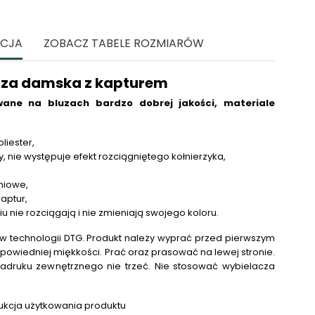
ACJA
ZOBACZ TABELE ROZMIARÓW
uza damska z kapturem
ane na bluzach bardzo dobrej jakości, materiale
liester,
, nie występuje efekt rozciągniętego kołnierzyka,
niowe,
aptur,
niu nie rozciągają i nie zmieniają swojego koloru.
 technologii DTG.
Produkt należy wyprać przed pierwszym
powiedniej miękkości. Prać oraz prasować na lewej stronie.
adruku zewnętrznego nie trzeć. Nie stosować wybielacza
.