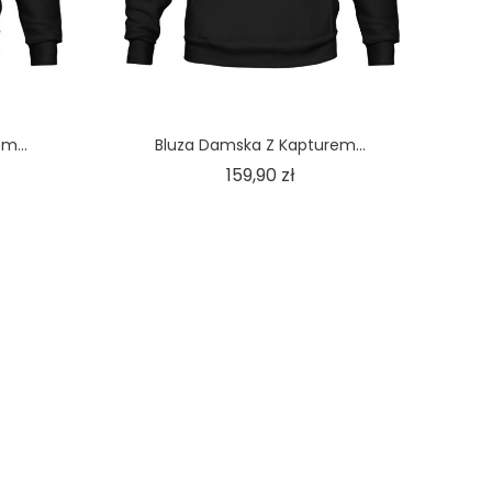
m...
Bluza Damska Z Kapturem...
a
Cena
159,90 zł
PY PARTNERSKIE
TWOJE KONTO
szulki.pl
Dane osobowe