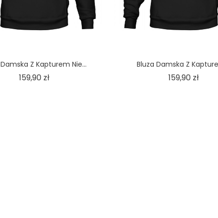
 Damska Z Kapturem Nie...
Bluza Damska Z Kapture
Cena
Cen
159,90 zł
159,90 zł
INFORMACJE
SKLE
iany
O nas
TheKo