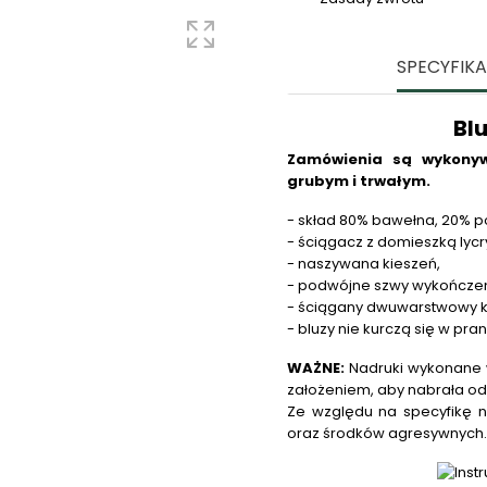
SPECYFIK
Bl
Zamówienia są wykonyw
grubym i trwałym.
- skład 80% bawełna, 20% po
- ściągacz z domieszką lycry
- naszywana kieszeń,
- podwójne szwy wykończe
- ściągany dwuwarstwowy k
- bluzy nie kurczą się w pra
WAŻNE:
Nadruki wykonane w
założeniem, aby nabrała od
Ze względu na specyfikę n
oraz środków agresywnych