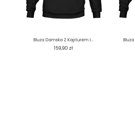
Bluza Damska Z Kapturem I...
Bluza
Cena
159,90 zł
ZAKUPY
Włóczęga.pl
Zwroty i wym
Ul. Wł. Orkana 88