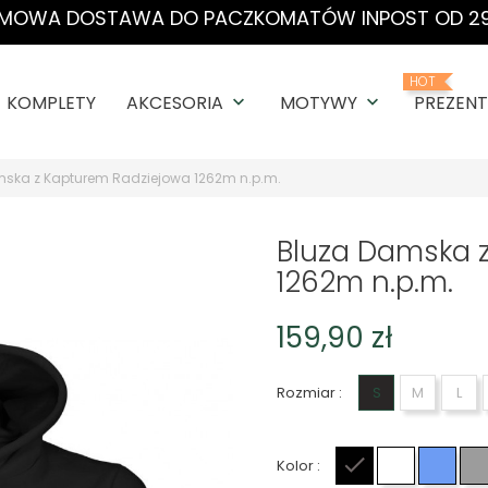
MOWA DOSTAWA DO PACZKOMATÓW INPOST OD 29
HOT
KOMPLETY
AKCESORIA
MOTYWY
PREZENT
keyboard_arrow_down
keyboard_arrow_down
mska z Kapturem Radziejowa 1262m n.p.m.
Bluza Damska 
1262m n.p.m.
159,90 zł
Rozmiar :
S
M
L
Kolor :
Czarny
Biały
Niebi