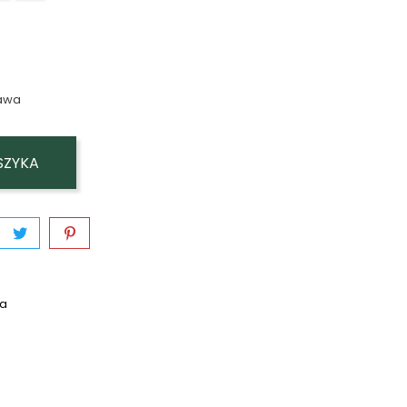
awa
SZYKA
wa