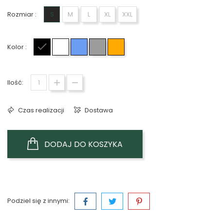
Rozmiar :
S
M
L
XL
XXL
Kolor :
Czarny
Biały
Niebieski
Szary
Pomarańczowy
Ilość:
Czas realizacji
Dostawa
DODAJ DO KOSZYKA
Podziel się z innymi: