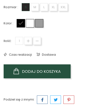
Rozmiar :
S
M
L
XL
XXL
Kolor :
Czarny
Biały
Szary
Ilość:
Czas realizacji
Dostawa
DODAJ DO KOSZYKA
Podziel się z innymi: