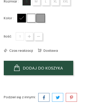
Rozmiar :
S
M
L
XL
XXL
Kolor :
Czarny
Biały
Szary
Ilość:
Czas realizacji
Dostawa
DODAJ DO KOSZYKA
Podziel się z innymi: