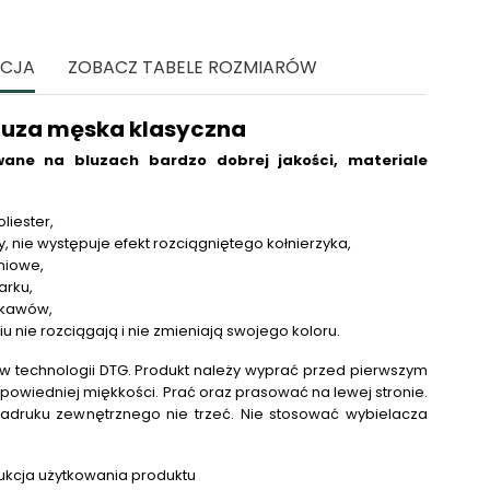
ACJA
ZOBACZ TABELE ROZMIARÓW
luza męska klasyczna
ane na bluzach bardzo dobrej jakości, materiale
liester,
, nie występuje efekt rozciągniętego kołnierzyka,
niowe,
arku,
rękawów,
niu nie rozciągają i nie zmieniają swojego koloru.
 technologii DTG.
Produkt należy wyprać przed pierwszym
powiedniej miękkości. Prać oraz prasować na lewej stronie.
adruku zewnętrznego nie trzeć. Nie stosować wybielacza
.