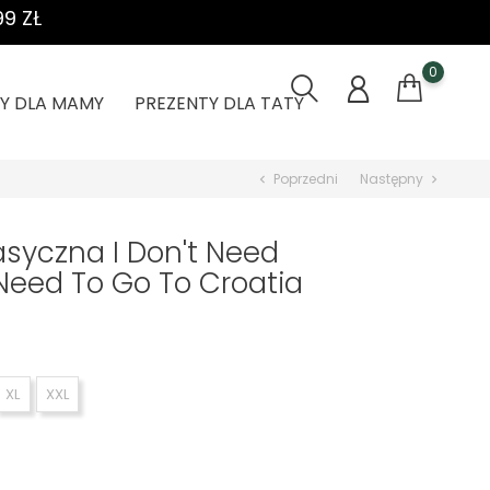
9 ZŁ
0
Y DLA MAMY
PREZENTY DLA TATY
Poprzedni
Następny
chevron_left
chevron_right
asyczna I Don't Need
 Need To Go To Croatia
XL
XXL