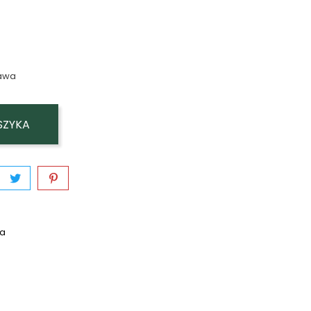
awa
SZYKA
wa