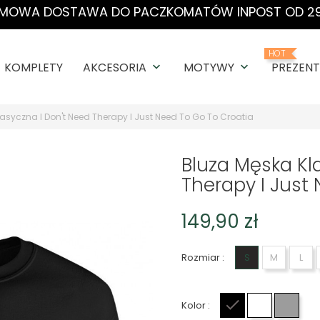
MOWA DOSTAWA DO PACZKOMATÓW INPOST OD 29
HOT
KOMPLETY
AKCESORIA
MOTYWY
PREZENT
keyboard_arrow_down
keyboard_arrow_down
asyczna I Don't Need Therapy I Just Need To Go To Croatia
Bluza Męska Kl
Therapy I Just
149,90 zł
Rozmiar :
S
M
L
Kolor :
Czarny
Biały
Szary