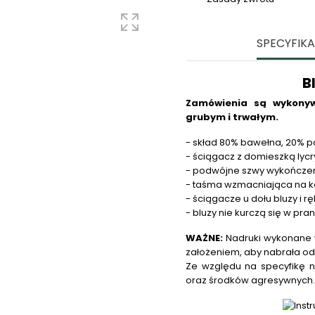
SPECYFIK
B
Zamówienia są wykonyw
grubym i trwałym.
- skład 80% bawełna, 20% po
- ściągacz z domieszką lycry
- podwójne szwy wykończe
- taśma wzmacniająca na k
- ściągacze u dołu bluzy i 
- bluzy nie kurczą się w pra
WAŻNE:
Nadruki wykonane w
założeniem, aby nabrała od
Ze względu na specyfikę n
oraz środków agresywnych