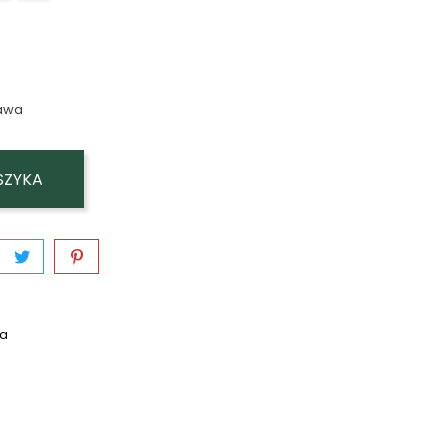
awa
SZYKA
wa