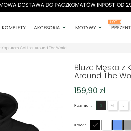
MOWA DOSTAWA DO PACZKOMATÓW INPOST OD 29
HOT
KOMPLETY
AKCESORIA
MOTYWY
PREZENT
keyboard_arrow_down
keyboard_arrow_down
z Kapturem Get Lost Around The World
Bluza Męska z 
Around The Wo
159,90 zł
Rozmiar :
S
M
L
Kolor :
Czarny
Biały
Niebi