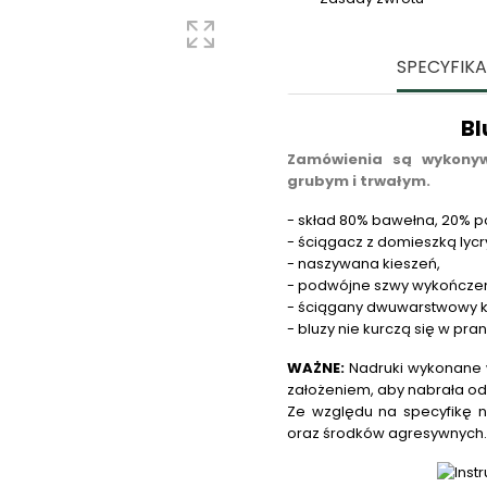
SPECYFIK
Bl
Zamówienia są wykonyw
grubym i trwałym.
- skład 80% bawełna, 20% po
- ściągacz z domieszką lycry
- naszywana kieszeń,
- podwójne szwy wykończe
- ściągany dwuwarstwowy k
- bluzy nie kurczą się w pra
WAŻNE:
Nadruki wykonane w
założeniem, aby nabrała od
Ze względu na specyfikę n
oraz środków agresywnych