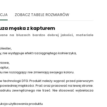
ACJA
ZOBACZ TABELE ROZMIARÓW
uza męska z kapturem
ane na bluzach bardzo dobrej jakości, materiale
liester,
, nie występuje efekt rozciągniętego kołnierzyka,
niowe,
aptur,
niu nie rozciągają i nie zmieniają swojego koloru.
 technologii DTG.
Produkt należy wyprać przed pierwszym
powiedniej miękkości. Prać oraz prasować na lewej stronie.
adruku zewnętrznego nie trzeć. Nie stosować wybielacza
.