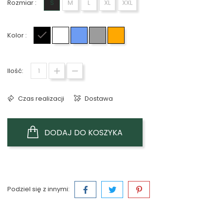
Rozmiar :
S
M
L
XL
XXL
Kolor :
Czarny
Biały
Niebieski
Szary
Pomarańczowy
Ilość:
Czas realizacji
Dostawa
DODAJ DO KOSZYKA
Podziel się z innymi: