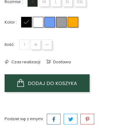
Rozmiar :
S
M
L
XL
XXL
Kolor :
Czarny
Biały
Niebieski
Szary
Pomarańczowy
Ilość:
Czas realizacji
Dostawa
DODAJ DO KOSZYKA
Podziel się z innymi: