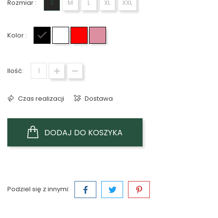
Rozmiar :
S
M
L
XL
XXL
Kolor :
Czarny
Biały
Czerwony
Różowy
Ilość:
Czas realizacji
Dostawa
DODAJ DO KOSZYKA
Podziel się z innymi: