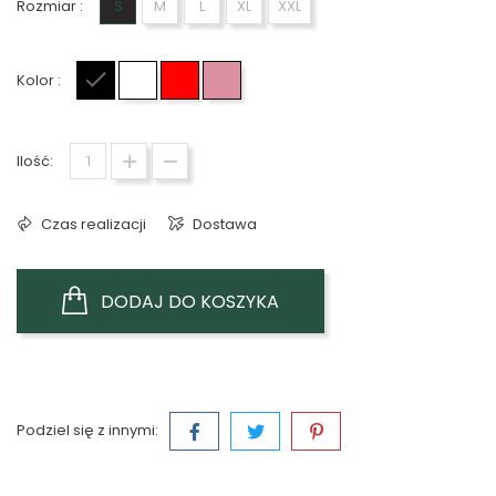
Rozmiar :
S
M
L
XL
XXL
Kolor :
Czarny
Biały
Czerwony
Różowy
Ilość:
Czas realizacji
Dostawa
DODAJ DO KOSZYKA
Podziel się z innymi: