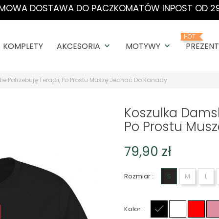
MOWA DOSTAWA DO PACZKOMATÓW INPOST OD 29
HOT
KOMPLETY
AKCESORIA
MOTYWY
PREZENT
keyboard_arrow_down
keyboard_arrow_down
e Potrzebuję Terapii, Po Prostu Muszę Jechać Do Kanady
Koszulka Damsk
Po Prostu Mus
79,90 zł
Rozmiar :
S
M
L
Kolor :
Czarny
Biały
Czer