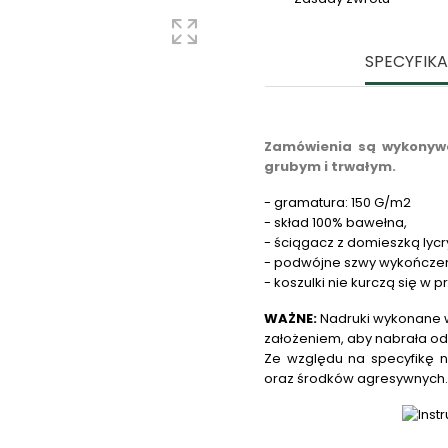
SPECYFIK
Zamówienia są wykonywa
grubym i trwałym.
- gramatura: 150 G/m2
- skład 100% bawełna,
- ściągacz z domieszką lycr
- podwójne szwy wykończe
- koszulki nie kurczą się w p
WAŻNE:
Nadruki wykonane w
założeniem, aby nabrała od
Ze względu na specyfikę n
oraz środków agresywnych