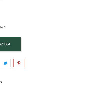
awa
SZYKA
wa