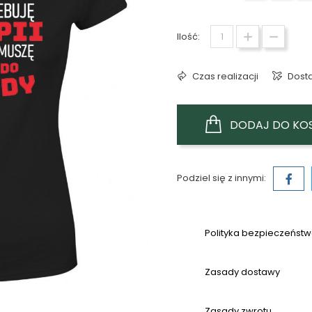
Ilość:
Czas realizacji
Dost
DODAJ DO KO
Podziel się z innymi:
Polityka bezpieczeńst
Zasady dostawy
Zasady zwrotu