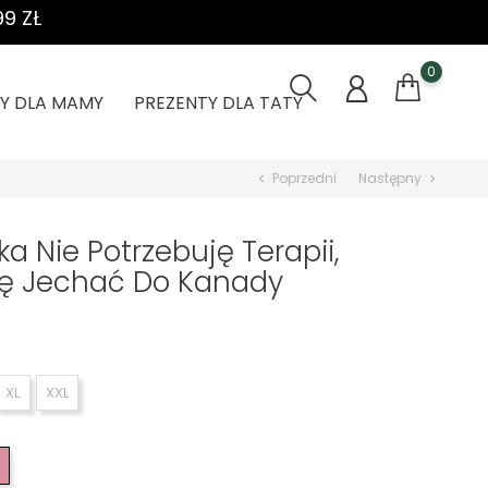
9 ZŁ
0
Y DLA MAMY
PREZENTY DLA TATY
Poprzedni
Następny
chevron_left
chevron_right
a Nie Potrzebuję Terapii,
zę Jechać Do Kanady
XL
XXL
wony
Różowy