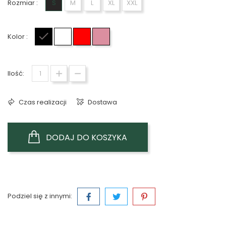
Rozmiar :
S
M
L
XL
XXL
Kolor :
Czarny
Biały
Czerwony
Różowy
Ilość:
Czas realizacji
Dostawa
DODAJ DO KOSZYKA
Podziel się z innymi: