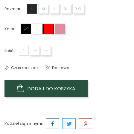
Rozmiar :
S
M
L
XL
XXL
Kolor :
Czarny
Biały
Czerwony
Różowy
Ilość:
Czas realizacji
Dostawa
DODAJ DO KOSZYKA
Podziel się z innymi: