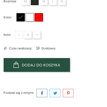
Rozmiar :
XS
S
M
L
XL
Kolor :
Czarny
Biały
Czerwony
Ilość:
Czas realizacji
Dostawa
DODAJ DO KOSZYKA
Podziel się z innymi: