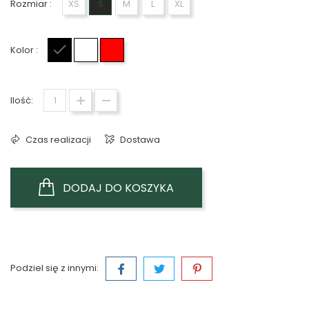
Rozmiar :
XS
S
M
L
XL
Kolor :
Czarny
Biały
Czerwony
Ilość:
Czas realizacji
Dostawa
DODAJ DO KOSZYKA
Podziel się z innymi: