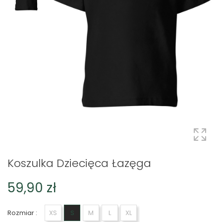
Koszulka Dziecięca Łazęga
59,90 zł
Rozmiar :
XS
S
M
L
XL