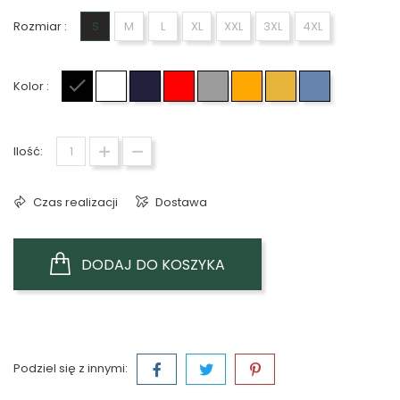
Rozmiar :
S
M
L
XL
XXL
3XL
4XL
Kolor :
Czarny
Biały
Granatowy
Czerwony
Szary
Pomarańczowy
Żółty
Jasno niebie
Ilość:
Czas realizacji
Dostawa
DODAJ DO KOSZYKA
Podziel się z innymi: