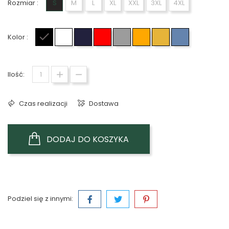
Rozmiar :
S
M
L
XL
XXL
3XL
4XL
Kolor :
Czarny
Biały
Granatowy
Czerwony
Szary
Pomarańczowy
Żółty
Jasno niebie
Ilość:
Czas realizacji
Dostawa
DODAJ DO KOSZYKA
Podziel się z innymi: