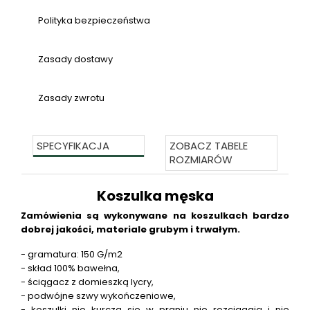
Polityka bezpieczeństwa
Zasady dostawy
Zasady zwrotu
SPECYFIKACJA
ZOBACZ TABELE
ROZMIARÓW
Koszulka męska
Zamówienia są wykonywane na koszulkach bardzo
dobrej jakości, materiale grubym i trwałym.
- gramatura: 150 G/m2
- skład 100% bawełna,
- ściągacz z domieszką lycry,
- podwójne szwy wykończeniowe,
- koszulki nie kurczą się w praniu nie rozciągają i nie