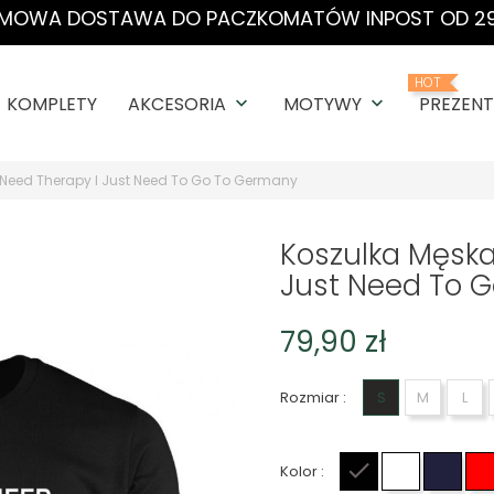
MOWA DOSTAWA DO PACZKOMATÓW INPOST OD 29
HOT
KOMPLETY
AKCESORIA
MOTYWY
PREZENT
keyboard_arrow_down
keyboard_arrow_down
t Need Therapy I Just Need To Go To Germany
Koszulka Męska
Just Need To 
79,90 zł
Rozmiar :
S
M
L
Kolor :
Czarny
Biały
Gran