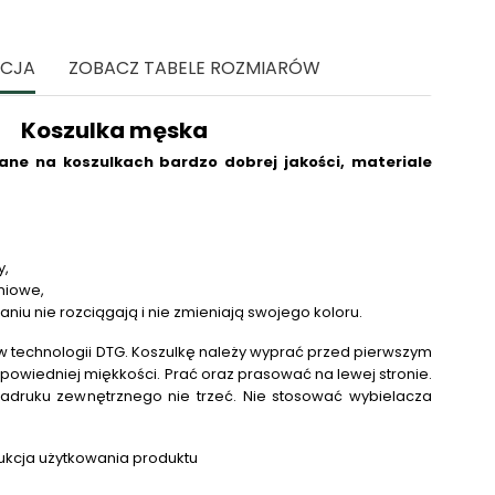
ACJA
ZOBACZ TABELE ROZMIARÓW
Koszulka męska
ne na koszulkach bardzo dobrej jakości, materiale
y,
niowe,
raniu nie rozciągają i nie zmieniają swojego koloru.
 technologii DTG.
Koszulkę należy wyprać przed pierwszym
powiedniej miękkości. Prać oraz prasować na lewej stronie.
adruku zewnętrznego nie trzeć. Nie stosować wybielacza
.