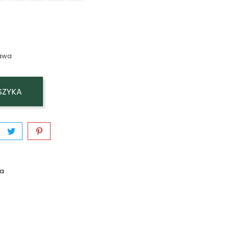
awa
SZYKA
wa