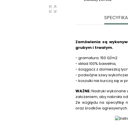
SPECYFIK
Zamówienia są wykonywa
grubym i trwałym.
- gramatura: 150 G/m2
- skład 100% bawełna,
- ściągacz z domieszką lycr
- podwójne szwy wykończe
- koszulki nie kurczą się w p
WAŻNE:
Nadruki wykonane w
założeniem, aby nabrała od
Ze względu na specyfikę n
oraz środków agresywnych