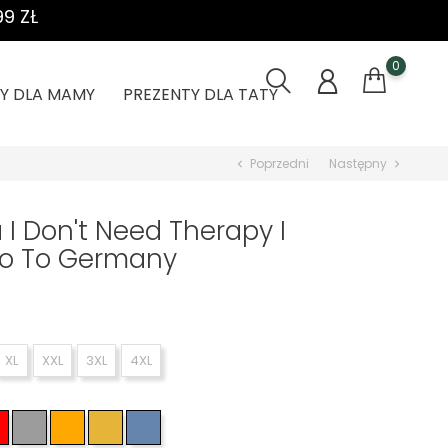
9 ZŁ
0
Y DLA MAMY
PREZENTY DLA TATY
Poprzedni
Następny
chevron_left
chevron_right
 I Don't Need Therapy I
Go To Germany
XL
XXL
3XL
4XL
atowy
Czerwony
Szary
Pomarańczowy
Żółty
Jasno niebieski