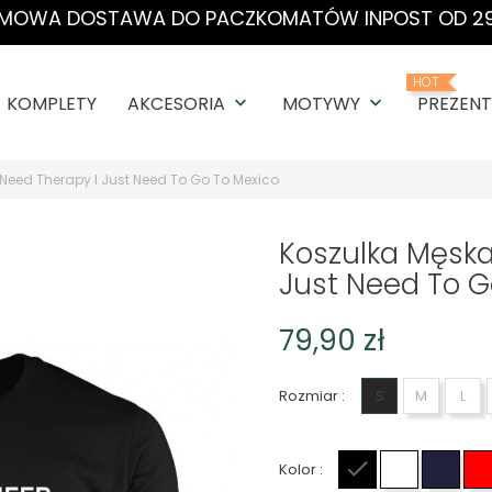
MOWA DOSTAWA DO PACZKOMATÓW INPOST OD 29
HOT
KOMPLETY
AKCESORIA
MOTYWY
PREZENT
keyboard_arrow_down
keyboard_arrow_down
 Need Therapy I Just Need To Go To Mexico
Koszulka Męska
Just Need To G
79,90 zł
Rozmiar :
S
M
L
Kolor :
Czarny
Biały
Gran