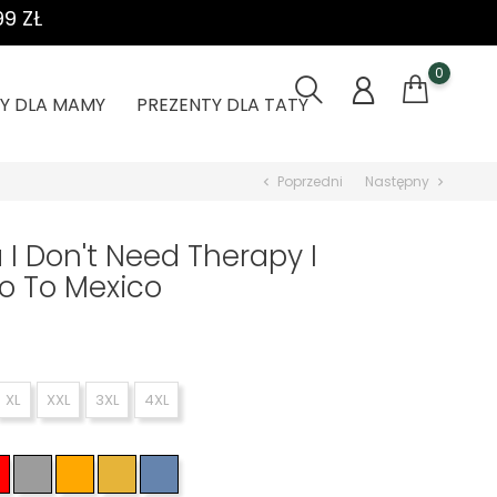
9 ZŁ
0
Y DLA MAMY
PREZENTY DLA TATY
Poprzedni
Następny
chevron_left
chevron_right
 I Don't Need Therapy I
o To Mexico
XL
XXL
3XL
4XL
atowy
Czerwony
Szary
Pomarańczowy
Żółty
Jasno niebieski