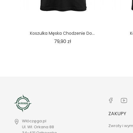
Koszulka Męska Chodzenie Do...
K
Cena
79,90 zł
ZAKUPY
Włóczęga.pl
Zwroty i wym
Ul. Wł. Orkana 88
34-431 Ostrowsko