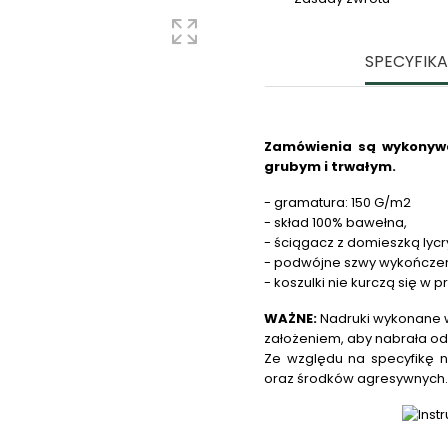
SPECYFIK
Zamówienia są wykonywa
grubym i trwałym.
- gramatura: 150 G/m2
- skład 100% bawełna,
- ściągacz z domieszką lycr
- podwójne szwy wykończe
- koszulki nie kurczą się w p
WAŻNE:
Nadruki wykonane w
założeniem, aby nabrała od
Ze względu na specyfikę n
oraz środków agresywnych