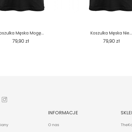
oszulka Męska Mogę...
Koszulka Męska Nie...
Cena
Cena
79,90 zł
79,90 zł
INFORMACJE
SKLE
iany
O nas
TheKo