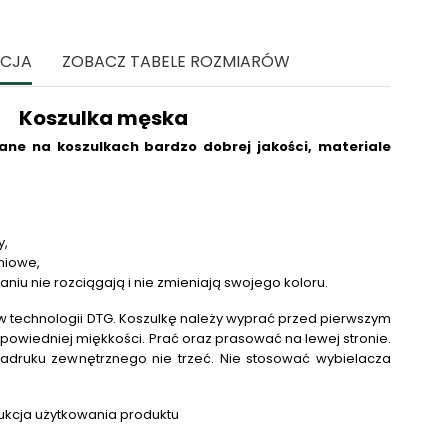
ACJA
ZOBACZ TABELE ROZMIARÓW
Koszulka męska
ne na koszulkach bardzo dobrej jakości, materiale
y,
niowe,
raniu nie rozciągają i nie zmieniają swojego koloru.
 technologii DTG.
Koszulkę należy wyprać przed pierwszym
powiedniej miękkości. Prać oraz prasować na lewej stronie.
adruku zewnętrznego nie trzeć. Nie stosować wybielacza
.