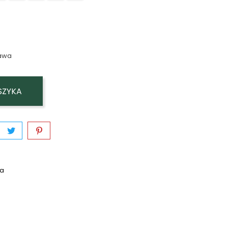
awa
SZYKA
wa