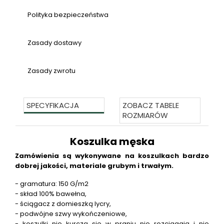
Polityka bezpieczeństwa
Zasady dostawy
Zasady zwrotu
SPECYFIKACJA
ZOBACZ TABELE
ROZMIARÓW
Koszulka męska
Zamówienia są wykonywane na koszulkach bardzo
dobrej jakości, materiale grubym i trwałym.
- gramatura: 150 G/m2
- skład 100% bawełna,
- ściągacz z domieszką lycry,
- podwójne szwy wykończeniowe,
- koszulki nie kurczą się w praniu nie rozciągają i nie