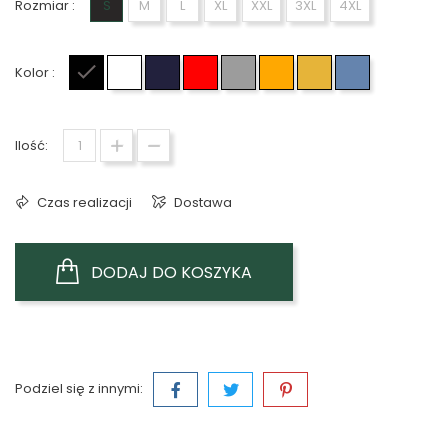
Rozmiar :
S
M
L
XL
XXL
3XL
4XL
Kolor :
Czarny
Biały
Granatowy
Czerwony
Szary
Pomarańczowy
Żółty
Jasno niebie
Ilość:
Czas realizacji
Dostawa
DODAJ DO KOSZYKA
Podziel się z innymi: