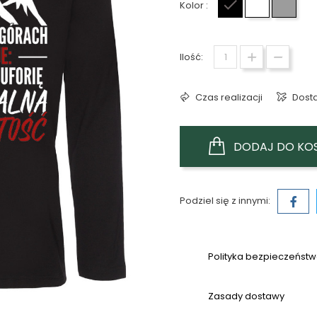
Kolor :
Czarny
Biały
Szary
Ilość:
Czas realizacji
Dost
DODAJ DO KO
Podziel się z innymi:
Polityka bezpieczeńst
Zasady dostawy