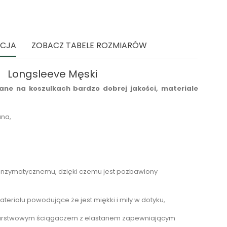
ACJA
ZOBACZ TABELE ROZMIARÓW
Longsleeve Męski
ne na koszulkach bardzo dobrej jakości, materiale
ana,
enzymatycznemu, dzięki czemu jest pozbawiony
teriału powodujące że jest miękki i miły w dotyku,
arstwowym ściągaczem z elastanem zapewniającym