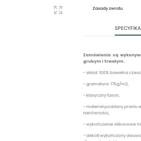
Zasady zwrotu
SPECYFIK
Zamówienia są wykonywa
grubym i trwałym.
- skład: 100% bawełna czes
- gramatura: 175g/m2,
- klasyczny fason,
- materiał poddany praniu 
nierówności,
- wykończenie silikonowe ma
- dekolt wykończony dwuw