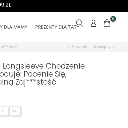
9 ZŁ
0
Y DLA MAMY
PREZENTY DLA TATY
Zaj***stość
Poprzedni
Następny
chevron_left
chevron_right
a Longsleeve Chodzenie
duje: Pocenie Się,
alną Zaj***stość
XL
XXL