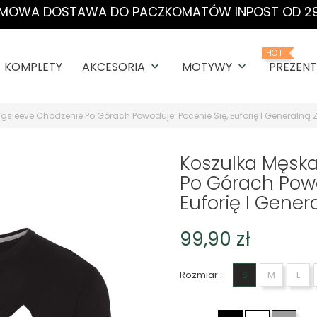
MOWA DOSTAWA DO PACZKOMATÓW INPOST OD 29
HOT
KOMPLETY
AKCESORIA
MOTYWY
PREZENT
keyboard_arrow_down
keyboard_arrow_down
gsleeve Chodzenie Po Górach Powoduje: Pocenie Się, Euforię I Generalną 
Koszulka Męsk
Po Górach Powo
Euforię I Gener
99,90 zł
Rozmiar :
S
M
L