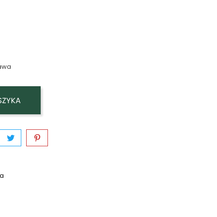
awa
SZYKA
wa