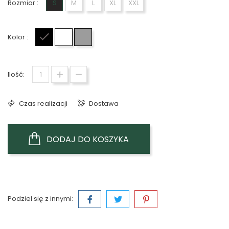
Rozmiar :
S
M
L
XL
XXL
Kolor :
Czarny
Biały
Szary
Ilość:
Czas realizacji
Dostawa
DODAJ DO KOSZYKA
Podziel się z innymi: