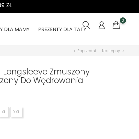
9 ZŁ
0
Y DLA MAMY
PREZENTY DLA TATY
Poprzedni
Następny
chevron_left
chevron_right
a Longsleeve Zmuszony
orzony Do Wędrowania
XL
XXL