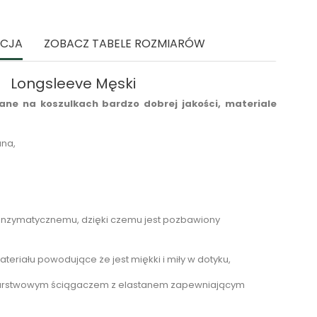
ACJA
ZOBACZ TABELE ROZMIARÓW
Longsleeve Męski
ne na koszulkach bardzo dobrej jakości, materiale
ana,
enzymatycznemu, dzięki czemu jest pozbawiony
teriału powodujące że jest miękki i miły w dotyku,
arstwowym ściągaczem z elastanem zapewniającym