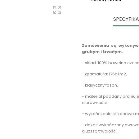
SPECYFIK
Zamówienia są wykonywa
grubym i trwałym.
- skład: 100% bawełna czes
- gramatura: 175g/m2,
- klasyczny fason,
- materiał poddany praniu 
nierówności,
- wykończenie silikonowe ma
- dekolt wykończony dwuw
dłuższą trwałość.