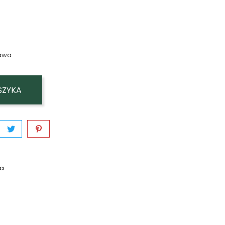
awa
SZYKA
wa