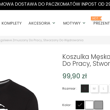
MOWA DOSTAWA DO PACZKOMATÓW INPOST OD 29
HOT
KOMPLETY
AKCESORIA
MOTYWY
PREZENT
keyboard_arrow_down
keyboard_arrow_down
ngsleeve Zmuszony Do Pracy, Stworzony Do Wędrowania
Koszulka Męsk
Do Pracy, Stw
99,90 zł
Rozmiar :
S
M
L
Kolor :
Czarny
Biały
Szary