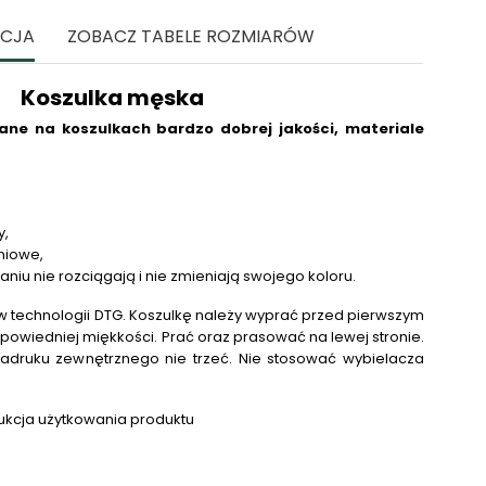
ACJA
ZOBACZ TABELE ROZMIARÓW
Koszulka męska
ne na koszulkach bardzo dobrej jakości, materiale
y,
niowe,
raniu nie rozciągają i nie zmieniają swojego koloru.
 technologii DTG.
Koszulkę należy wyprać przed pierwszym
powiedniej miękkości. Prać oraz prasować na lewej stronie.
adruku zewnętrznego nie trzeć. Nie stosować wybielacza
.