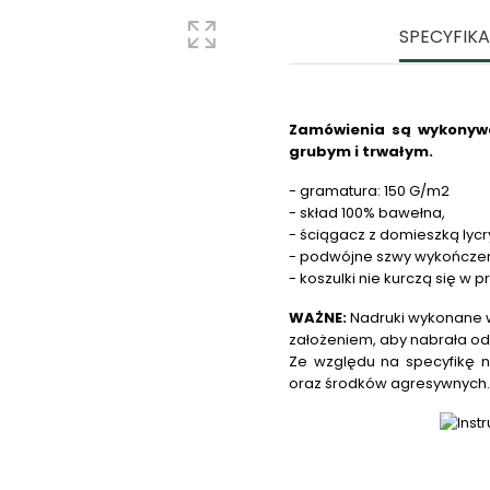
SPECYFIK
Zamówienia są wykonywa
grubym i trwałym.
- gramatura: 150 G/m2
- skład 100% bawełna,
- ściągacz z domieszką lycr
- podwójne szwy wykończe
- koszulki nie kurczą się w p
WAŻNE:
Nadruki wykonane w
założeniem, aby nabrała od
Ze względu na specyfikę n
oraz środków agresywnych