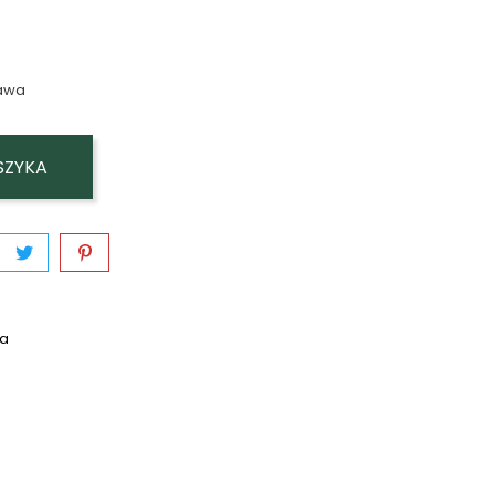
awa
SZYKA
wa