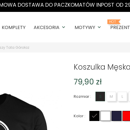
MOWA DOSTAWA DO PACZKOMATÓW INPOST OD 29
HOT
KOMPLETY
AKCESORIA
MOTYWY
PREZENT
keyboard_arrow_down
keyboard_arrow_down
szy Tata Górołaz
Koszulka Męska
79,90 zł
Rozmiar :
S
M
L
Kolor :
Czarny
Biały
Gran