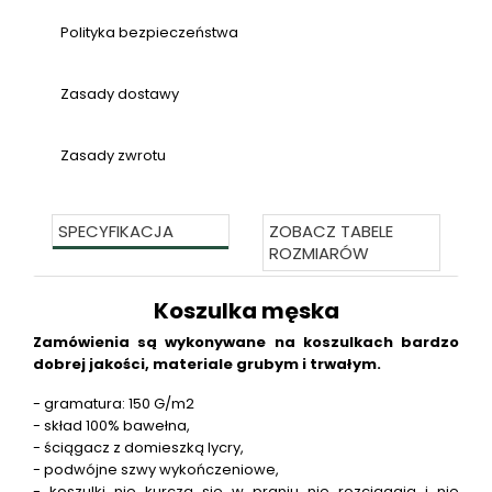
Polityka bezpieczeństwa
Zasady dostawy
Zasady zwrotu
SPECYFIKACJA
ZOBACZ TABELE
ROZMIARÓW
Koszulka męska
Zamówienia są wykonywane na koszulkach bardzo
dobrej jakości, materiale grubym i trwałym.
- gramatura: 150 G/m2
- skład 100% bawełna,
- ściągacz z domieszką lycry,
- podwójne szwy wykończeniowe,
- koszulki nie kurczą się w praniu nie rozciągają i nie