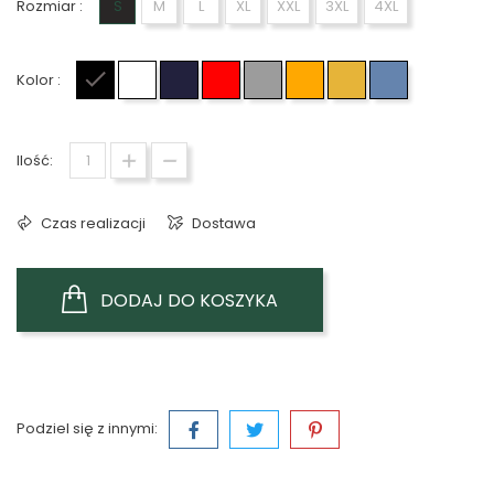
Rozmiar :
S
M
L
XL
XXL
3XL
4XL
Kolor :
Czarny
Biały
Granatowy
Czerwony
Szary
Pomarańczowy
Żółty
Jasno niebie
Ilość:
Czas realizacji
Dostawa
DODAJ DO KOSZYKA
Podziel się z innymi: