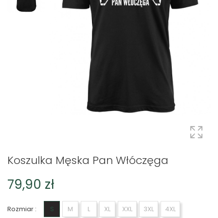
Koszulka Męska Pan Włóczęga
79,90 zł
Rozmiar :
S
M
L
XL
XXL
3XL
4XL