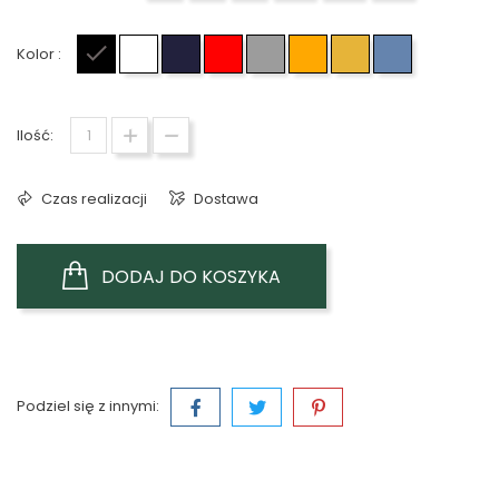
Kolor :
Czarny
Biały
Granatowy
Czerwony
Szary
Pomarańczowy
Żółty
Jasno niebie
Ilość:
Czas realizacji
Dostawa
DODAJ DO KOSZYKA
Podziel się z innymi: