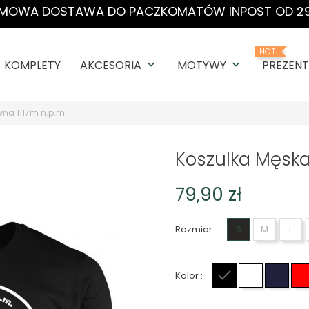
MOWA DOSTAWA DO PACZKOMATÓW INPOST OD 29
HOT
KOMPLETY
AKCESORIA
MOTYWY
PREZENT
keyboard_arrow_down
keyboard_arrow_down
na 1117m n.p.m.
Koszulka Męska
79,90 zł
Rozmiar :
S
M
L
Kolor :
Czarny
Biały
Gran