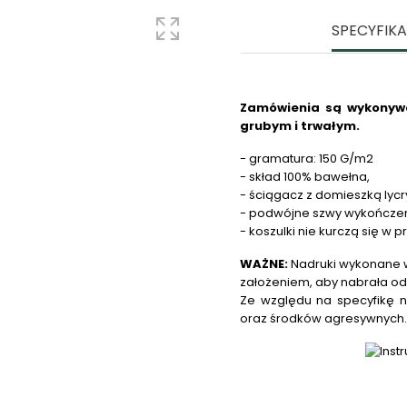
SPECYFIK
Zamówienia są wykonywa
grubym i trwałym.
- gramatura: 150 G/m2
- skład 100% bawełna,
- ściągacz z domieszką lycr
- podwójne szwy wykończe
- koszulki nie kurczą się w p
WAŻNE:
Nadruki wykonane w
założeniem, aby nabrała od
Ze względu na specyfikę n
oraz środków agresywnych