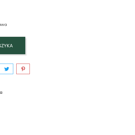
awa
SZYKA
wa