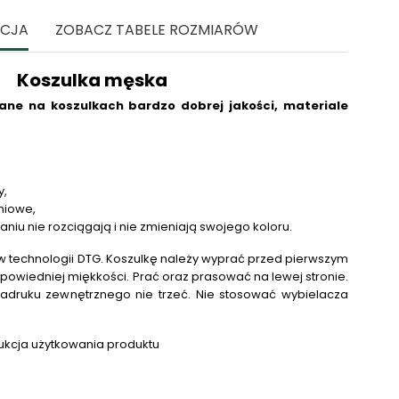
ACJA
ZOBACZ TABELE ROZMIARÓW
Koszulka męska
ne na koszulkach bardzo dobrej jakości, materiale
y,
niowe,
raniu nie rozciągają i nie zmieniają swojego koloru.
 technologii DTG.
Koszulkę należy wyprać przed pierwszym
powiedniej miękkości. Prać oraz prasować na lewej stronie.
adruku zewnętrznego nie trzeć. Nie stosować wybielacza
.