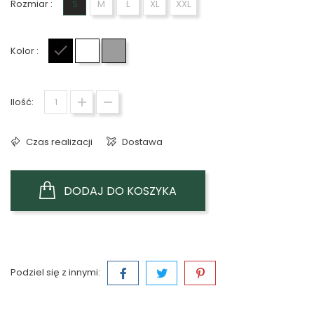
Rozmiar :
S
M
L
XL
XXL
Kolor :
Czarny
Biały
Szary
Ilość:
Czas realizacji
Dostawa
DODAJ DO KOSZYKA
Podziel się z innymi: