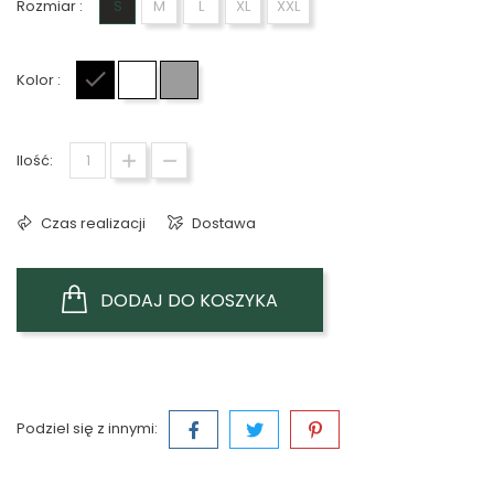
Rozmiar :
S
M
L
XL
XXL
Kolor :
Czarny
Biały
Szary
Ilość:
Czas realizacji
Dostawa
DODAJ DO KOSZYKA
Podziel się z innymi: