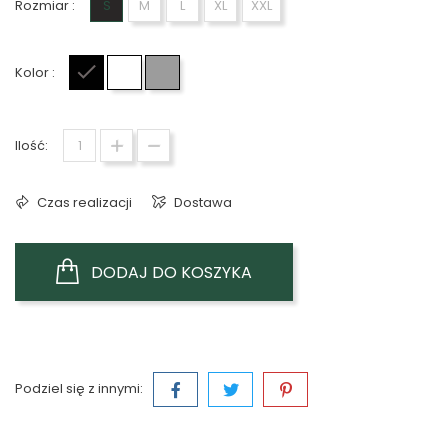
Rozmiar :
S
M
L
XL
XXL
Kolor :
Czarny
Biały
Szary
Ilość:
Czas realizacji
Dostawa
DODAJ DO KOSZYKA
Podziel się z innymi: