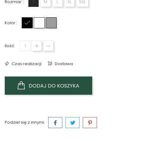
Rozmiar :
S
M
L
XL
XXL
Kolor :
Czarny
Biały
Szary
Ilość:
Czas realizacji
Dostawa
DODAJ DO KOSZYKA
Podziel się z innymi: