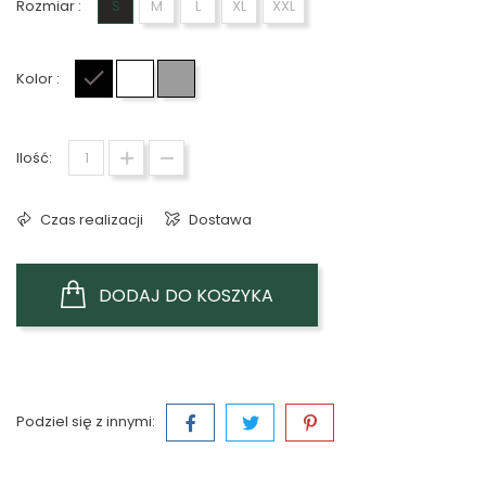
Rozmiar :
S
M
L
XL
XXL
Kolor :
Czarny
Biały
Szary
Ilość:
Czas realizacji
Dostawa
DODAJ DO KOSZYKA
Podziel się z innymi: