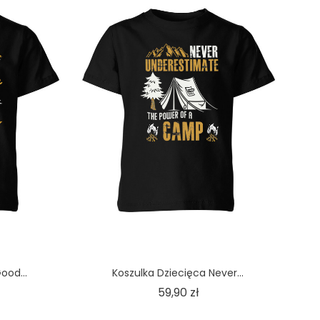
ood...
Koszulka Dziecięca Never...
na
Cena
59,90 zł