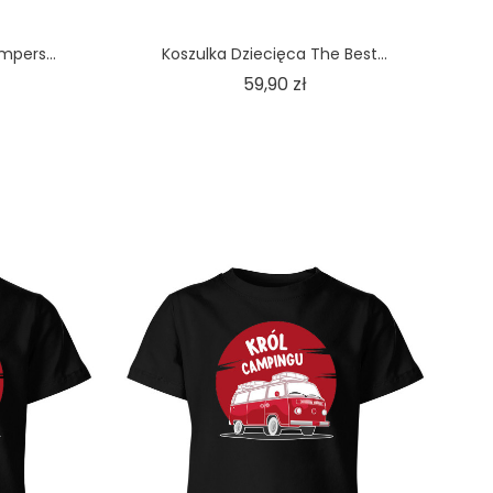
mpers...
Koszulka Dziecięca The Best...
na
Cena
59,90 zł