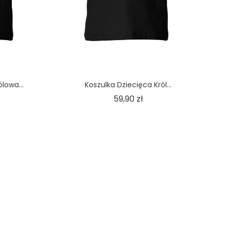
lowa...
Koszulka Dziecięca Król...
na
Cena
59,90 zł