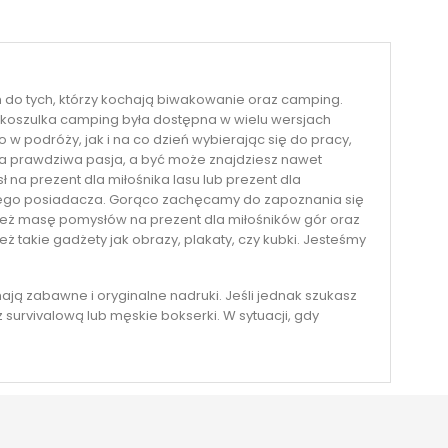
Poprzedni
1
2

 do tych, którzy kochają biwakowanie oraz camping.
by koszulka camping była dostępna w wielu wersjach
 podróży, jak i na co dzień wybierając się do pracy,
woja prawdziwa pasja, a być może znajdziesz nawet
sł na
prezent dla miłośnika lasu
lub
prezent dla
szłego posiadacza. Gorąco zachęcamy do zapoznania się
wnież masę pomysłów na
prezent dla miłośników gór
oraz
ż takie gadżety jak obrazy, plakaty, czy kubki. Jesteśmy
mają zabawne i oryginalne nadruki. Jeśli jednak szukasz
ż survivalową
lub męskie
bokserki
. W sytuacji, gdy