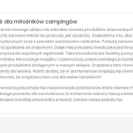
ś dla miłośników campingów
fercie naszego sklepu nie zabrakło również produktów skierowanych
y to zarówno miłość do przyrody, jak i podróży. Zadbaliśmy o to, a
rystycznych oraz z szerokim wachlarzem nadruków. Posłużą zarówno w
na spotkanie ze znajomymi. Dzięki niej pokażesz światu jaka jest t
arzysza do wspólnych wędrówek. Taka koszulka to też świetny pomy
różnika
. Nie kosztuje majątku i z pewnością ucieszy każdego przy
nnymi produktami dostępnymi w naszym sklepie. Znajdziesz tam ró
enty dla leśnika
. Warto dodać, że w asortymencie znajdują się równie
konani, że znajdziesz tam coś dla siebie lub bliskich!
ewnością pokochasz też nasze
koszulki podróżnicze
, które również 
alnego
prezentu dla survivalowca
, to koniecznie zobacz naszą
odzie
ferujesz bardziej uniwersalny prezent, zamów nasze
plakaty las
.