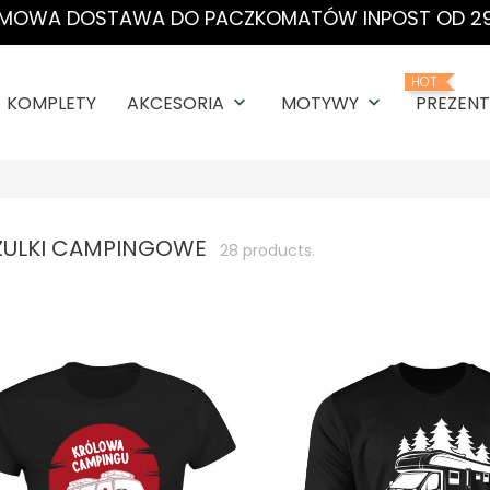
MOWA DOSTAWA DO PACZKOMATÓW INPOST OD 29
HOT
KOMPLETY
AKCESORIA
MOTYWY
PREZENT
keyboard_arrow_down
keyboard_arrow_down
ZULKI CAMPINGOWE
28 products.