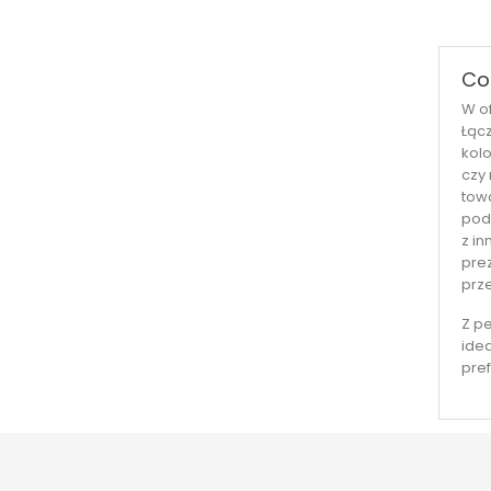
Co
W o
Łącz
kolo
czy 
tow
pod
z i
prez
prze
Z p
ide
pre