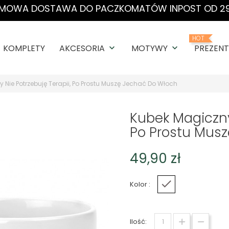
MOWA DOSTAWA DO PACZKOMATÓW INPOST OD 29
HOT
KOMPLETY
AKCESORIA
MOTYWY
PREZENT
keyboard_arrow_down
keyboard_arrow_down
 Nie Potrzebuję Terapii, Po Prostu Muszę Jechać Do Włoch
Kubek Magiczny 
Po Prostu Mus
49,90 zł
Kolor :
Biały
Ilość: