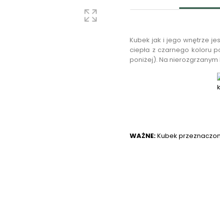
Kubek jak i jego wnętrze j
ciepła z czarnego koloru p
poniżej). Na nierozgrzanym 
WAŻNE:
Kubek przeznaczon