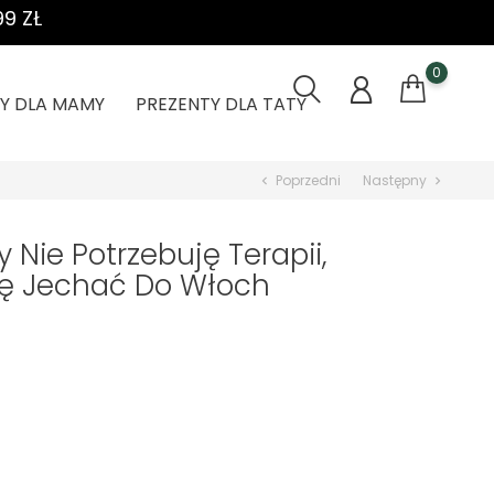
9 ZŁ
0
Y DLA MAMY
PREZENTY DLA TATY
Poprzedni
Następny
chevron_left
chevron_right
Nie Potrzebuję Terapii,
zę Jechać Do Włoch