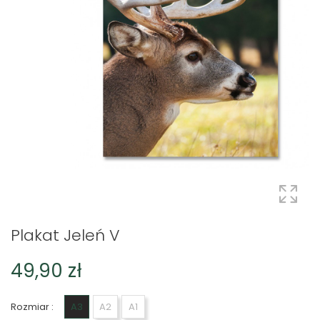
Plakat Jeleń V
49,90 zł
Rozmiar :
A3
A2
A1