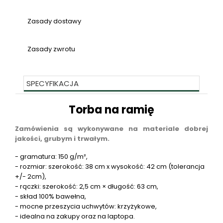
Zasady dostawy
Zasady zwrotu
SPECYFIKACJA
Torba na ramię
Zamówienia są wykonywane na materiale dobrej
jakości, grubym i trwałym.
- gramatura: 150 g/m²,
- rozmiar: szerokość: 38 cm x wysokość: 42 cm (tolerancja
+/- 2cm),
- rączki: szerokość: 2,5 cm × długość: 63 cm,
- skład 100% bawełna,
- mocne przeszycia uchwytów: krzyżykowe,
- idealna na zakupy oraz na laptopa.