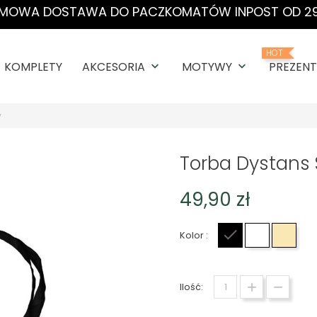
MOWA DOSTAWA DO PACZKOMATÓW INPOST OD 29
HOT
KOMPLETY
AKCESORIA
MOTYWY
PREZENT
keyboard_arrow_down
keyboard_arrow_down
y
Torba Dystans
49,90 zł
Kolor :
Czarny
Biały
Beżo
Ilość: