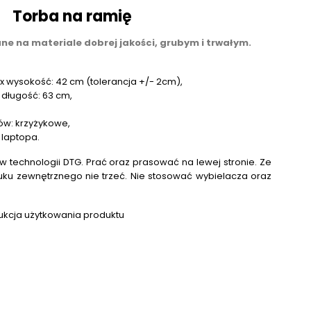
Torba na ramię
e na materiale dobrej jakości, grubym i trwałym.
 x wysokość: 42 cm (tolerancja +/- 2cm),
× długość: 63 cm,
ów: krzyżykowe,
 laptopa.
 technologii DTG. Prać oraz prasować na lewej stronie. Ze
uku zewnętrznego nie trzeć. Nie stosować wybielacza oraz